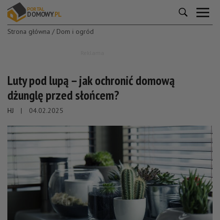
P
O
R
T
A
L
DOM
O
W
Y
.P
L
Strona główna
/
Dom i ogród
Dom
i
Reklama
ogród
Luty pod lupą – jak ochronić domową
Wnętrza
dżunglę przed słońcem?
Wyposażenie
HJ
|
04.02.2025
Porady
i
inspiracje