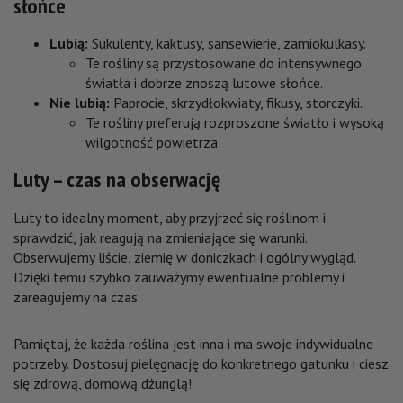
słońce
Lubią:
Sukulenty, kaktusy, sansewierie, zamiokulkasy.
Te rośliny są przystosowane do intensywnego
światła i dobrze znoszą lutowe słońce.
Nie lubią:
Paprocie, skrzydłokwiaty, fikusy, storczyki.
Te rośliny preferują rozproszone światło i wysoką
wilgotność powietrza.
Luty – czas na obserwację
Luty to idealny moment, aby przyjrzeć się roślinom i
sprawdzić, jak reagują na zmieniające się warunki.
Obserwujemy liście, ziemię w doniczkach i ogólny wygląd.
Dzięki temu szybko zauważymy ewentualne problemy i
zareagujemy na czas.
Pamiętaj, że każda roślina jest inna i ma swoje indywidualne
potrzeby. Dostosuj pielęgnację do konkretnego gatunku i ciesz
się zdrową, domową dżunglą!