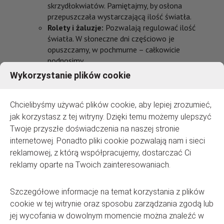
skrzydłokwiatów. Pamiętajmy, by osłona
przepuszczała wystarczającą ilość światła.
Rolety i żaluzje:
Pozwalają regulować ilość
światła. W słoneczne dni częściowo je
opuszczamy, w pochmurne – całkowicie
podnosimy.
Maty cieniujące:
Specjalne maty z tworzywa
Wykorzystanie plików cookie
sztucznego, dostępne w sklepach ogrodniczych,
rozpraszają promienie słoneczne. Idealne dla
roślin wymagających jasnego, rozproszonego
Chcielibyśmy używać plików cookie, aby lepiej zrozumieć,
światła, np. storczyków.
jak korzystasz z tej witryny. Dzięki temu możemy ulepszyć
Godziny osłaniania:
Najsilniejsze promieniowanie
Twoje przyszłe doświadczenia na naszej stronie
słoneczne występuje między 11:00 a 15:00. W
internetowej. Ponadto pliki cookie pozwalają nam i sieci
tych godzinach stosujemy osłony, szczególnie przy
reklamowej, z którą współpracujemy, dostarczać Ci
oknach południowych.
reklamy oparte na Twoich zainteresowaniach.
Zraszanie:
Regularnie zraszamy liście, aby zwiększyć
Szczegółowe informacje na temat korzystania z plików
wilgotność powietrza i zapobiec przesuszeniu.
Robimy to rano lub wieczorem, gdy słońce nie jest
cookie w tej witrynie oraz sposobu zarządzania zgodą lub
już tak intensywne.
jej wycofania w dowolnym momencie można znaleźć w