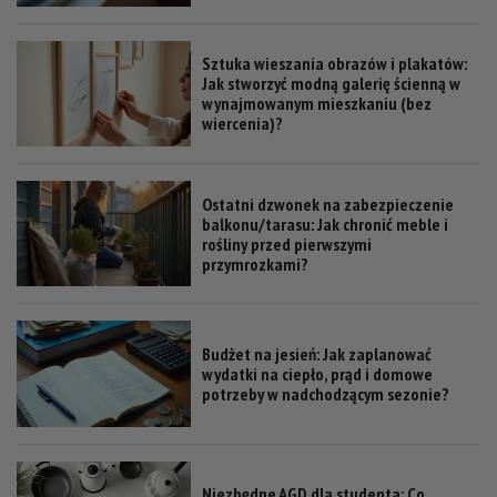
Sztuka wieszania obrazów i plakatów:
Jak stworzyć modną galerię ścienną w
wynajmowanym mieszkaniu (bez
wiercenia)?
Ostatni dzwonek na zabezpieczenie
balkonu/tarasu: Jak chronić meble i
rośliny przed pierwszymi
przymrozkami?
Budżet na jesień: Jak zaplanować
wydatki na ciepło, prąd i domowe
potrzeby w nadchodzącym sezonie?
Niezbędne AGD dla studenta: Co