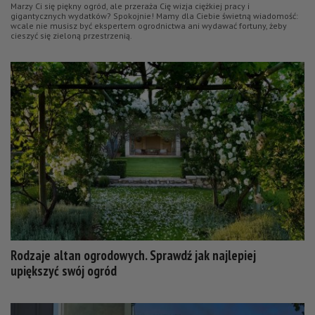
Marzy Ci się piękny ogród, ale przeraża Cię wizja ciężkiej pracy i
gigantycznych wydatków? Spokojnie! Mamy dla Ciebie świetną wiadomość:
wcale nie musisz być ekspertem ogrodnictwa ani wydawać fortuny, żeby
cieszyć się zieloną przestrzenią.
Rodzaje altan ogrodowych. Sprawdź jak najlepiej
upiększyć swój ogród