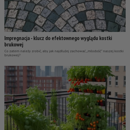
Impregnacja - klucz do efektownego wyglądu kostki
brukowej
Co zatem należy zrobić, aby jak najdłużej zachować „młodość” naszej kostki
brukowej?