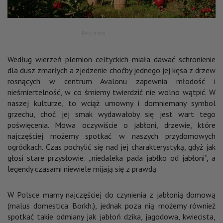
Reklama
Według wierzeń plemion celtyckich miała dawać schronienie
dla dusz zmarłych a zjedzenie choćby jednego jej kęsa z drzew
rosnących w centrum Avalonu zapewnia młodość i
nieśmiertelność, w co śmiemy twierdzić nie wolno wątpić. W
naszej kulturze, to wciąż umowny i domniemany symbol
grzechu, choć jej smak wydawałoby się jest wart tego
poświęcenia. Mowa oczywiście o jabłoni, drzewie, które
najczęściej możemy spotkać w naszych przydomowych
ogródkach. Czas pochylić się nad jej charakterystyką, gdyż jak
głosi stare przysłowie: „niedaleka pada jabłko od jabłoni”, a
legendy czasami niewiele mijają się z prawdą.
W Polsce mamy najczęściej do czynienia z jabłonią domową
(malus domestica Borkh.), jednak poza nią możemy również
spotkać takie odmiany jak jabłoń dzika, jagodowa, kwiecista,