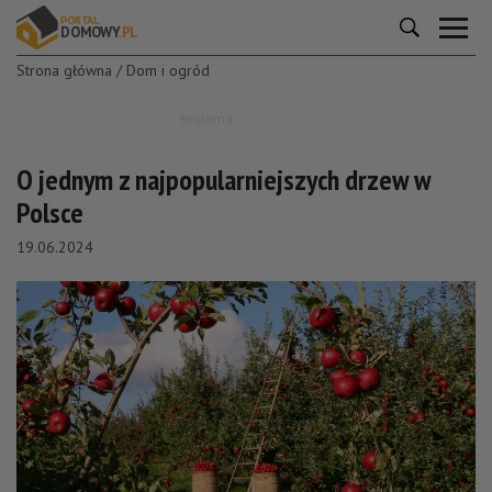
P
O
R
T
A
L
DOM
O
W
Y
.P
L
Strona główna
/
Dom i ogród
Dom
i
Reklama
ogród
O jednym z najpopularniejszych drzew w
Wnętrza
Polsce
Wyposażenie
19.06.2024
Porady
i
inspiracje