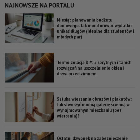
NAJNOWSZE NA PORTALU
Miesiąc planowania budżetu
domowego: Jak monitorować wydatki i
unikać długów (idealne dla studentów i
młodych par)
Termoizolacja DIY: 5 sprytnych i tanich
rozwiązań na uszczelnienie okien i
drzwi przed zimnem
Sztuka wieszania obrazów i plakatów:
Jak stworzyć modną galerię ścienną w
wynajmowanym mieszkaniu (bez
wiercenia)?
Ostatni dzwonek na zabezpieczenie