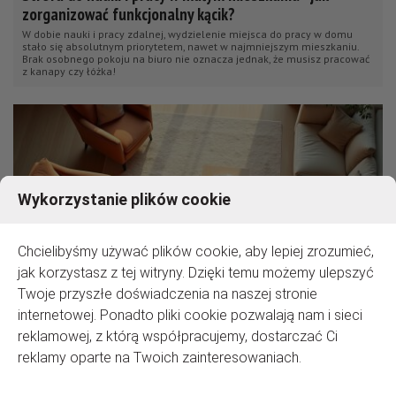
zorganizować funkcjonalny kącik?
W dobie nauki i pracy zdalnej, wydzielenie miejsca do pracy w domu
stało się absolutnym priorytetem, nawet w najmniejszym mieszkaniu.
Brak osobnego pokoju na biuro nie oznacza jednak, że musisz pracować
z kanapy czy łóżka!
Wykorzystanie plików cookie
Chcielibyśmy używać plików cookie, aby lepiej zrozumieć,
jak korzystasz z tej witryny. Dzięki temu możemy ulepszyć
Twoje przyszłe doświadczenia na naszej stronie
internetowej. Ponadto pliki cookie pozwalają nam i sieci
reklamowej, z którą współpracujemy, dostarczać Ci
Jak wybrać idealny dywan do salonu? Przewodnik po
reklamy oparte na Twoich zainteresowaniach.
rodzajach, materiałach i rozmiarach dla początkujących
Wprowadziłeś się do nowego mieszkania i szukasz sposobu, by w prosty