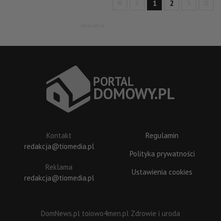
1
2
Reklama
P
O
R
T
A
L
DOM
O
W
Y
.P
L
Kontakt
Regulamin
redakcja@tiomedia.pl
Polityka prywatności
Reklama
Ustawienia cookies
redakcja@tiomedia.pl
DomNews.pl
toiowo4men.pl
Zdrowie i uroda