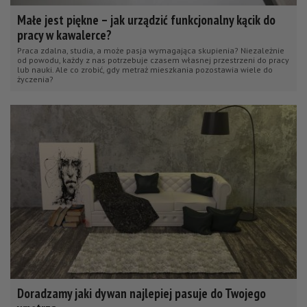
Małe jest piękne – jak urządzić funkcjonalny kącik do
pracy w kawalerce?
Praca zdalna, studia, a może pasja wymagająca skupienia? Niezależnie
od powodu, każdy z nas potrzebuje czasem własnej przestrzeni do pracy
lub nauki. Ale co zrobić, gdy metraż mieszkania pozostawia wiele do
życzenia?
Doradzamy jaki dywan najlepiej pasuje do Twojego