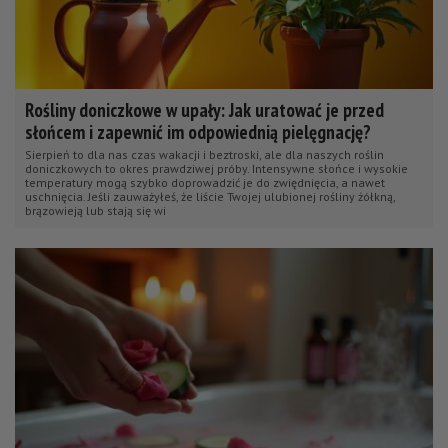
Rośliny doniczkowe w upały: Jak uratować je przed
słońcem i zapewnić im odpowiednią pielęgnację?
Sierpień to dla nas czas wakacji i beztroski, ale dla naszych roślin
doniczkowych to okres prawdziwej próby. Intensywne słońce i wysokie
temperatury mogą szybko doprowadzić je do zwiędnięcia, a nawet
uschnięcia. Jeśli zauważyłeś, że liście Twojej ulubionej rośliny żółkną,
brązowieją lub stają się wi