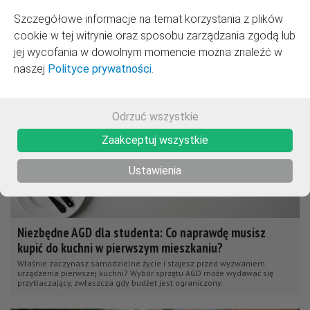
kuchennym blacie? Spokojnie, to naturalne. Domowa biurokracja to
wyzwanie dla każdego, kto dopiero zaczyna samodzielne życie.
Szczegółowe informacje na temat korzystania z plików
cookie w tej witrynie oraz sposobu zarządzania zgodą lub
jej wycofania w dowolnym momencie można znaleźć w
naszej
Polityce prywatności
.
Odrzuć wszystkie
Zaakceptuj wszystkie
Ustawienia
Niezbędne AGD dla studenta: Co naprawdę musisz
kupić do kuchni w pierwszym mieszkaniu?
Właśnie zaczynasz samodzielne życie i stajesz przed wyzwaniem
urządzenia pierwszej kuchni? Wybór sprzętu AGD może wydawać się
przytłaczający, zwłaszcza gdy budżet jest ograniczony.