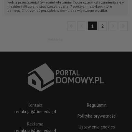
wolną przestrzenią? Świetnie! Ale zanim Twoje cztery kąty zamienią się w
niezidentyfikowany stos rzeczy, poznaj 7 prostych nawyków, które
pomogą Ci utrzymać porządek w domu bez większego wysiłku.
1
2
Reklama
P
O
R
T
A
L
DOM
O
W
Y
.P
L
Kontakt
Regulamin
redakcja@tiomedia.pl
Polityka prywatności
Reklama
Ustawienia cookies
redakcja@tiomedia.pl