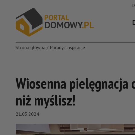
D
P
O
R
T
A
L
DOM
O
W
Y
.P
L
Strona główna
/
Porady i inspiracje
Wiosenna pielęgnacja o
niż myślisz!
21.03.2024