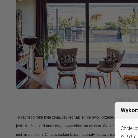
Reklama
Wykorz
To czy tego roku była zima, czy jednak jej nie było i przedłużająca się j
jest taki, że przed nami długo wyczekiwana wiosna. Wraz z wiosną prz
Chcieli
jest mycie okien. Choć wysokiej klasy materiały i zaawansowane technol
witryny