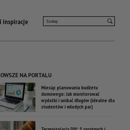
i inspiracje
NOWSZE NA PORTALU
Miesiąc planowania budżetu
domowego: Jak monitorować
wydatki i unikać długów (idealne dla
studentów i młodych par)
Termoizolacja DIY: 5 sprytnych i