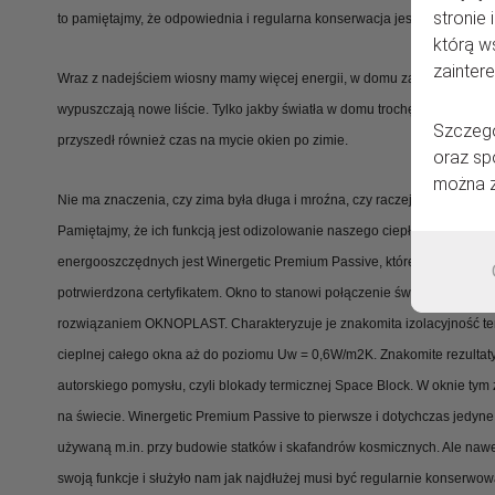
stronie 
to pamiętajmy, że odpowiednia i regularna konserwacja jest niezbędna.
którą w
zainter
Wraz z nadejściem wiosny mamy więcej energii, w domu zauważamy, że 
wypuszczają nowe liście. Tylko jakby światła w domu trochę mało, jakb
Szczegó
przyszedł również czas na mycie okien po zimie.
oraz sp
można z
Nie ma znaczenia, czy zima była długa i mroźna, czy raczej ciepła i bez h
Pamiętajmy, że ich funkcją jest odizolowanie naszego ciepłego domu od
energooszczędnych jest Winergetic Premium Passive, którego zgodnoś
potrwierdzona certyfikatem. Okno to stanowi połączenie świetnych para
rozwiązaniem OKNOPLAST. Charakteryzuje je znakomita izolacyjność te
cieplnej całego okna aż do poziomu Uw = 0,6W/m2K. Znakomite rezultaty
autorskiego pomysłu, czyli blokady termicznej Space Block. W oknie tym
na świecie. Winergetic Premium Passive to pierwsze i dotychczas jedyn
używaną m.in. przy budowie statków i skafandrów kosmicznych. Ale nawe
swoją funkcje i służyło nam jak najdłużej musi być regularnie konserwo