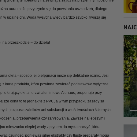
sną wiosną temperatury na zewnątrz są już na przyjemnym poziomie
mroźna aura może przyczynić się do powstania uszkodzeń, dlatego
ien w upalne dni. Woda wysycha wtedy bardzo szybko, tworzą się
NAJC
oi na przeszkodzie – do dzieła!
a okna - sposób jej pielęgnacji może się delikatnie różnić. Jeśli
 z kartą produktu, która powinna zawierać podstawowe wytyczne
 np. oferujący okna i drzwi aluminiowe Aluhaus, proponuje przy
ejsze okna to te jednak te z PVC, a w tym przypadku zasady są
nych, rozpuszczalników ani substancji o właściwościach ściernych.
odzenia, przebarwienia czy zarysowania. Zawsze najlepszym i
jna mieszanka ciepłej wody z płynem do mycia naczyń, która
ować czujność, ponieważ silne ekstrakty czy tłuste preparaty mogą