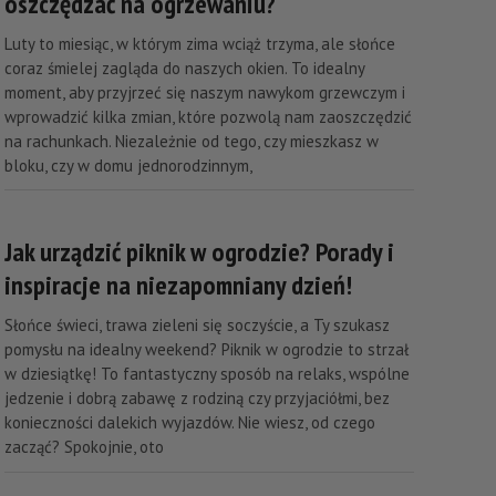
oszczędzać na ogrzewaniu?
Luty to miesiąc, w którym zima wciąż trzyma, ale słońce
coraz śmielej zagląda do naszych okien. To idealny
moment, aby przyjrzeć się naszym nawykom grzewczym i
wprowadzić kilka zmian, które pozwolą nam zaoszczędzić
na rachunkach. Niezależnie od tego, czy mieszkasz w
bloku, czy w domu jednorodzinnym,
Jak urządzić piknik w ogrodzie? Porady i
inspiracje na niezapomniany dzień!
Słońce świeci, trawa zieleni się soczyście, a Ty szukasz
pomysłu na idealny weekend? Piknik w ogrodzie to strzał
w dziesiątkę! To fantastyczny sposób na relaks, wspólne
jedzenie i dobrą zabawę z rodziną czy przyjaciółmi, bez
konieczności dalekich wyjazdów. Nie wiesz, od czego
zacząć? Spokojnie, oto