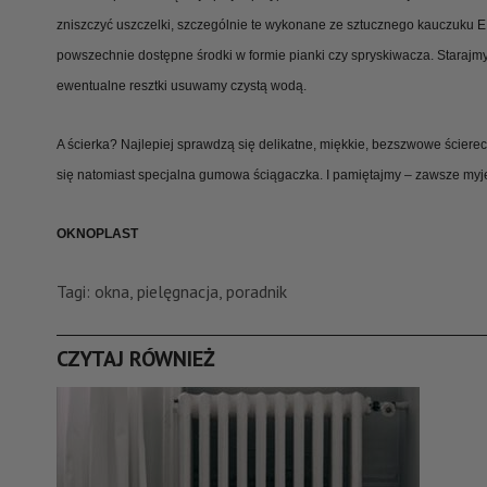
zniszczyć uszczelki, szczególnie te wykonane ze sztucznego kauczuku
powszechnie dostępne środki w formie pianki czy spryskiwacza. Starajmy s
ewentualne resztki usuwamy czystą wodą.
A ścierka? Najlepiej sprawdzą się delikatne, miękkie, bezszwowe ścierecz
się natomiast specjalna gumowa ściągaczka. I pamiętajmy – zawsze myj
OKNOPLAST
Tagi:
okna
,
pielęgnacja
,
poradnik
CZYTAJ RÓWNIEŻ