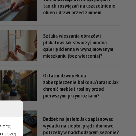
tanich rozwiązań na uszczelnienie
okien i drzwi przed zimnem
Sztuka wieszania obrazów i
plakatów: Jak stworzyć modną
galerię ścienną w wynajmowanym
mieszkaniu (bez wiercenia)?
Ostatni dzwonek na
zabezpieczenie balkonu/tarasu: Jak
chronić meble i rośliny przed
pierwszymi przymrozkami?
Budżet na jesień: Jak zaplanować
wydatki na ciepło, prąd i domowe
 z tej
potrzeby w nadchodzącym sezonie?
a naszej