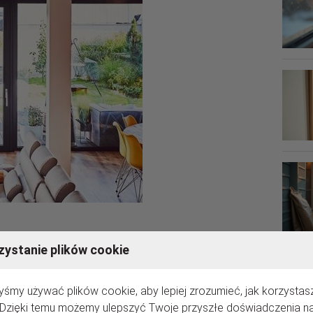
ystanie plików cookie
esień gładko przechodzi w wiosnę jest tematem do wielu dyskusji. Fakt
ychodzi czas na wiosenne porządki, których punktem obowiązkowym
byśmy używać plików cookie, aby lepiej zrozumieć, jak korzystasz
ogie gwarantują nam, właściwy poziom izolacji okien podczas zimy,
. Dzięki temu możemy ulepszyć Twoje przyszłe doświadczenia n