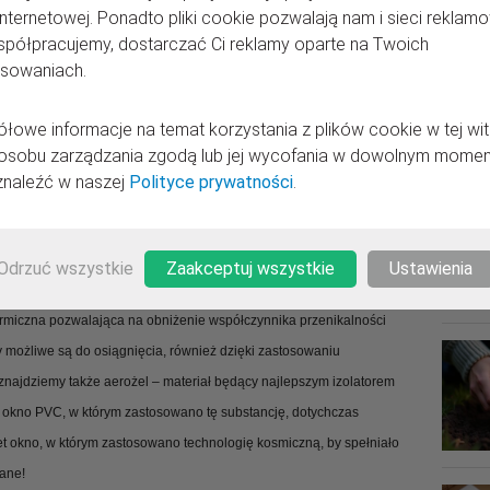
internetowej. Ponadto pliki cookie pozwalają nam i sieci reklamo
spółpracujemy, dostarczać Ci reklamy oparte na Twoich
esowaniach.
nasze rośliny doniczkowe również budzą się z zimowego snu i
y szarawo…. To niechybny znak, że wraz wiosennymi porządkami
łowe informacje na temat korzystania z plików cookie w tej wit
osobu zarządzania zgodą lub jej wycofania w dowolnym momen
naleźć w naszej
Polityce prywatności
.
istorii to jednak jest ona eksploatująca dla naszych okien.
 najróżniejszych warunków zewnętrznych. Mistrzem w kategorii okien
ć z wymaganiami stawianymi oknom do budynków pasywnych została
Odrzuć wszystkie
Zaakceptuj wszystkie
Ustawienia
metrów energooszczędnych i nowoczesnego designu i jest autorskim
rmiczna pozwalająca na obniżenie współczynnika przenikalności
 możliwe są do osiągnięcia, również dzięki zastosowaniu
 znajdziemy także aerożel – materiał będący najlepszym izolatorem
e okno PVC, w którym zastosowano tę substancję, dotychczas
t okno, w którym zastosowano technologię kosmiczną, by spełniało
wane!