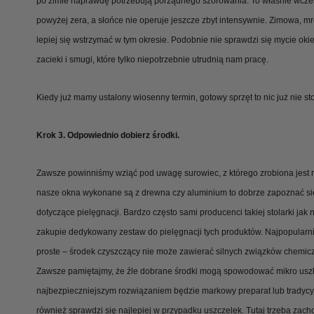
po zimie naprawdę potrzebują porządnego szorowania. To właśnie wcze
powyżej zera, a słońce nie operuje jeszcze zbyt intensywnie. Zimowa, 
lepiej się wstrzymać w tym okresie. Podobnie nie sprawdzi się mycie ok
zacieki i smugi, które tylko niepotrzebnie utrudnią nam pracę.
Kiedy już mamy ustalony wiosenny termin, gotowy sprzęt to nic już nie st
Krok 3. Odpowiednio dobierz środki.
Zawsze powinniśmy wziąć pod uwagę surowiec, z którego zrobiona jest ram
nasze okna wykonane są z drewna czy aluminium to dobrze zapoznać się
dotyczące pielęgnacji. Bardzo często sami producenci takiej stolarki jak
zakupie dedykowany zestaw do pielęgnacji tych produktów. Najpopularni
proste – środek czyszczący nie może zawierać silnych związków chemicz
Zawsze pamiętajmy, że źle dobrane środki mogą spowodować mikro uszk
najbezpieczniejszym rozwiązaniem będzie markowy preparat lub tradycy
również sprawdzi się najlepiej w przypadku uszczelek. Tutaj trzeba zach