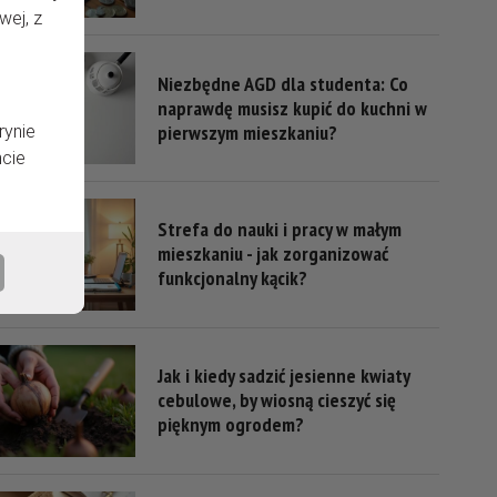
wej, z
Niezbędne AGD dla studenta: Co
naprawdę musisz kupić do kuchni w
pierwszym mieszkaniu?
rynie
cie
Strefa do nauki i pracy w małym
mieszkaniu - jak zorganizować
funkcjonalny kącik?
Jak i kiedy sadzić jesienne kwiaty
cebulowe, by wiosną cieszyć się
pięknym ogrodem?