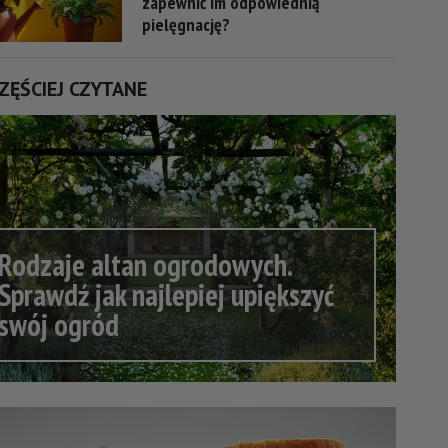
zapewnić im odpowiednią
pielęgnację?
ZĘŚCIEJ CZYTANE
Rodzaje altan ogrodowych.
Sprawdź jak najlepiej upiększyć
swój ogród